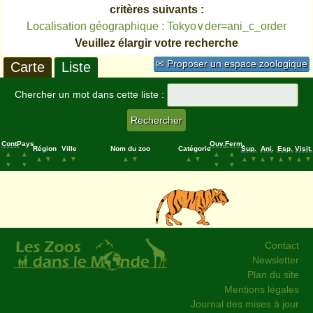
critères suivants :
Localisation géographique : Tokyo∨der=ani_c_order
Veuillez élargir votre recherche
✉ Proposer un espace zoologique
Carte
Liste
Chercher un mot dans cette liste :
Cont.
Pays
Ouv.
Ferm.
Région
Ville
Nom du zoo
Catégorie
Sup.
Ani.
Esp.
Visit.
▲
▲
▲
▲
▲
▼
▲
▼
▲
▼
▲
▼
▲
▼
▲
▼
▲
▼
▲
▼
▼
▼
▼
▼
Contact
Newsletter
Plan du site
Mentions légales
Journal des mises à jour