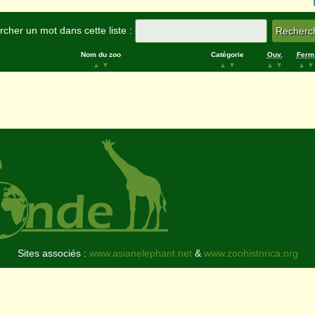
cher un mot dans cette liste :
Nom du zoo
Catégorie
Ouv.
Ferm
▲
▼
▲
▼
▲
▼
▲
▼
Sites associés :
www.asianelephant.net
&
www.zoohistorica.org