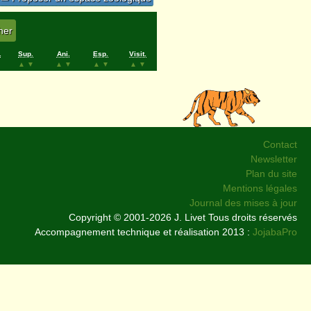
.
Sup.
Ani.
Esp.
Visit.
▲
▼
▲
▼
▲
▼
▲
▼
Contact
Newsletter
Plan du site
Mentions légales
Journal des mises à jour
Copyright © 2001-2026 J. Livet Tous droits réservés
Accompagnement technique et réalisation 2013 :
JojabaPro