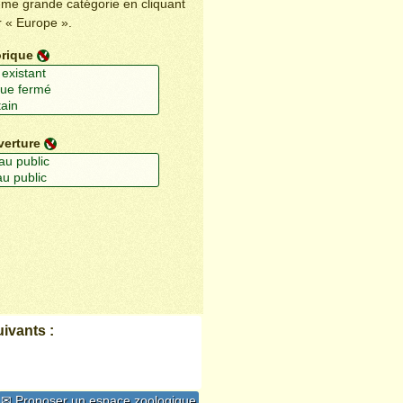
ême grande catégorie en cliquant
r « Europe ».
orique
verture
ivants :
✉ Proposer un espace zoologique