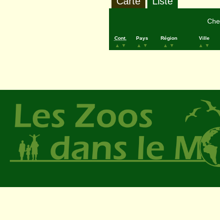
Carte
Liste
Cher
Cont.
Pays
Région
Ville
▲
▼
▲
▼
▲
▼
▲
▼