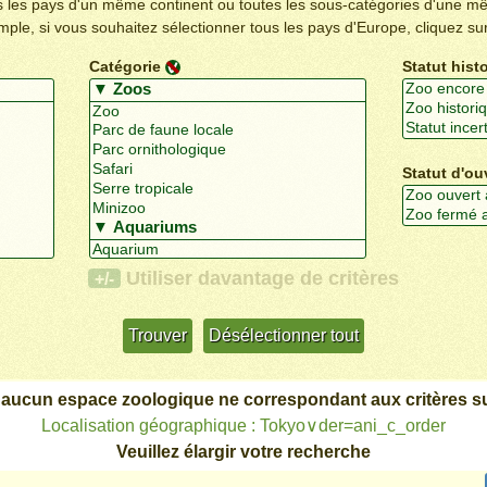
us les pays d'un même continent ou toutes les sous-catégories d'une m
emple, si vous souhaitez sélectionner tous les pays d'Europe, cliquez su
Catégorie
Statut hist
Statut d'ou
Utiliser davantage de critères
+/-
 aucun espace zoologique ne correspondant aux critères su
Localisation géographique : Tokyo∨der=ani_c_order
Veuillez élargir votre recherche