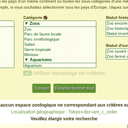
us les pays d'un même continent ou toutes les sous-catégories d'une m
emple, si vous souhaitez sélectionner tous les pays d'Europe, cliquez su
Catégorie
Statut hist
Statut d'ou
Utiliser davantage de critères
+/-
 aucun espace zoologique ne correspondant aux critères su
Localisation géographique : Tokyo∨der=ani_c_order
Veuillez élargir votre recherche