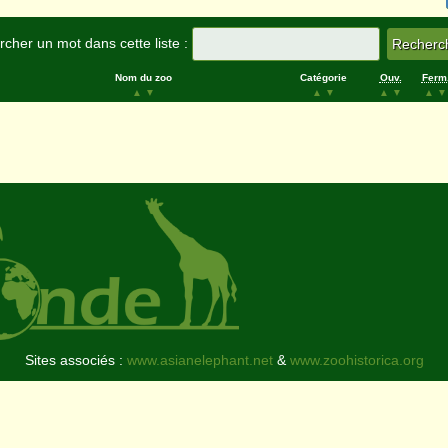
cher un mot dans cette liste :
Nom du zoo
Catégorie
Ouv.
Ferm
▲
▼
▲
▼
▲
▼
▲
▼
Sites associés :
www.asianelephant.net
&
www.zoohistorica.org