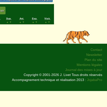
.
Sup.
Ani.
Esp.
Visit.
▲
▼
▲
▼
▲
▼
▲
▼
Contact
Newsletter
Plan du site
Mentions légales
Journal des mises à jour
Copyright © 2001-2026 J. Livet Tous droits réservés
Accompagnement technique et réalisation 2013 :
JojabaPro