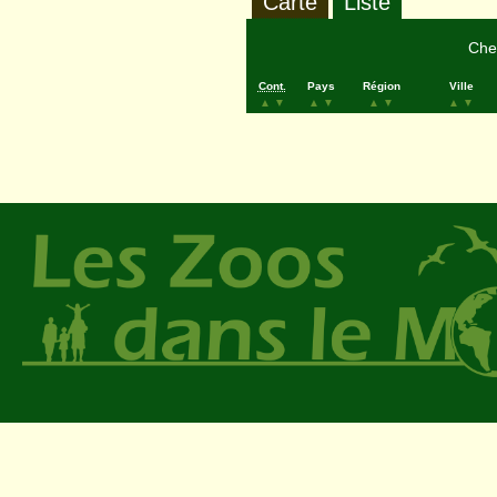
Carte
Liste
Cher
Cont.
Pays
Région
Ville
▲
▼
▲
▼
▲
▼
▲
▼