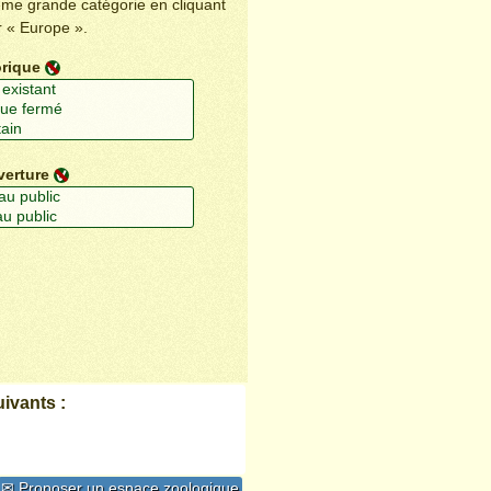
ême grande catégorie en cliquant
r « Europe ».
orique
verture
ivants :
✉ Proposer un espace zoologique