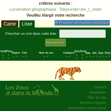
critères suivants :
Localisation géographique : Tokyo∨der=ani_c_order
Veuillez élargir votre recherche
✉ Proposer un espace zoologique
Carte
Liste
Chercher un mot dans cette liste :
Cont.
Pays
Ouv.
Ferm.
Région
Ville
Nom du zoo
Catégorie
Sup.
Ani.
Esp.
Visit.
▲
▲
▲
▲
▲
▼
▲
▼
▲
▼
▲
▼
▲
▼
▲
▼
▲
▼
▲
▼
▼
▼
▼
▼
Contact
Newsletter
Plan du site
Mentions légales
Journal des mises à jour