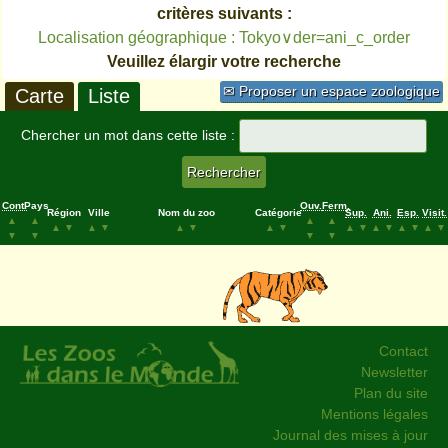
critères suivants :
Localisation géographique : Tokyo∨der=ani_c_order
Veuillez élargir votre recherche
✉ Proposer un espace zoologique
Carte
Liste
Chercher un mot dans cette liste :
Cont.
Pays
Ouv.
Ferm.
Région
Ville
Nom du zoo
Catégorie
Sup.
Ani.
Esp.
Visit.
▲
▲
▲
▲
▲
▼
▲
▼
▲
▼
▲
▼
▲
▼
▲
▼
▲
▼
▲
▼
▼
▼
▼
▼
Contact
Newsletter
Plan du site
Mentions légales
Journal des mises à jour