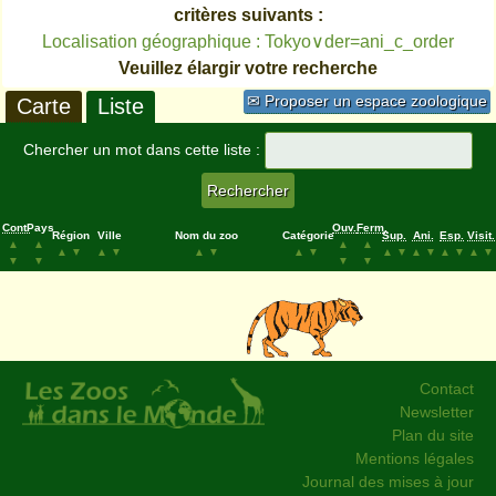
critères suivants :
Localisation géographique : Tokyo∨der=ani_c_order
Veuillez élargir votre recherche
✉ Proposer un espace zoologique
Carte
Liste
Chercher un mot dans cette liste :
Cont.
Pays
Ouv.
Ferm.
Région
Ville
Nom du zoo
Catégorie
Sup.
Ani.
Esp.
Visit.
▲
▲
▲
▲
▲
▼
▲
▼
▲
▼
▲
▼
▲
▼
▲
▼
▲
▼
▲
▼
▼
▼
▼
▼
Contact
Newsletter
Plan du site
Mentions légales
Journal des mises à jour