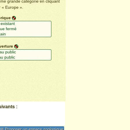
ême grande catégorie en cliquant
r « Europe ».
orique
verture
ivants :
✉ Proposer un espace zoologique