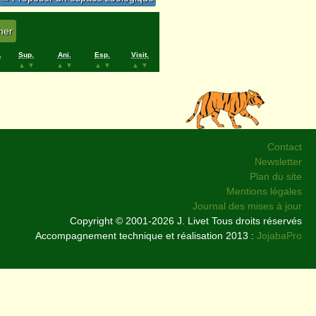
.
Sup.
Ani.
Esp.
Visit.
▲
▼
▲
▼
▲
▼
▲
▼
Contact
Newsletter
Plan du site
Mentions légales
Journal des mises à jour
Copyright © 2001-2026 J. Livet Tous droits réservés
Accompagnement technique et réalisation 2013 :
JojabaPro