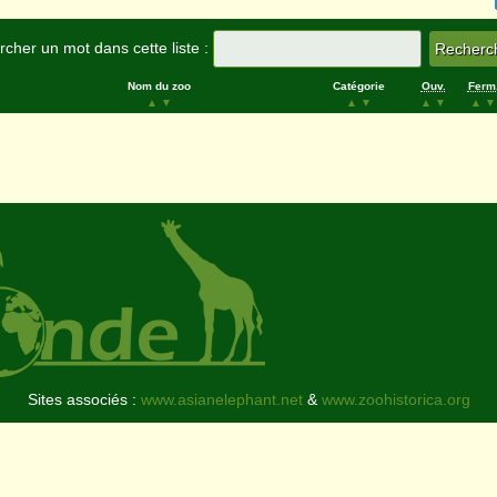
cher un mot dans cette liste :
Nom du zoo
Catégorie
Ouv.
Ferm
▲
▼
▲
▼
▲
▼
▲
▼
Sites associés :
www.asianelephant.net
&
www.zoohistorica.org