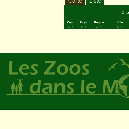
Carte
Liste
Cher
Cont.
Pays
Région
Ville
▲
▼
▲
▼
▲
▼
▲
▼