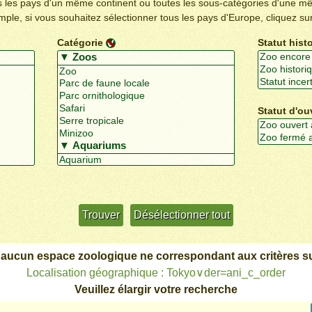
us les pays d'un même continent ou toutes les sous-catégories d'une m
emple, si vous souhaitez sélectionner tous les pays d'Europe, cliquez su
Catégorie
Statut hist
Statut d'ou
Utiliser davantage de critères
+/-
 aucun espace zoologique ne correspondant aux critères su
Localisation géographique : Tokyo∨der=ani_c_order
Veuillez élargir votre recherche