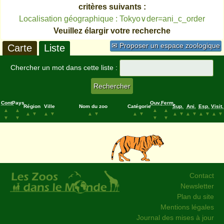
critères suivants :
Localisation géographique : Tokyo∨der=ani_c_order
Veuillez élargir votre recherche
✉ Proposer un espace zoologique
Carte
Liste
Chercher un mot dans cette liste :
Cont.
Pays
Ouv.
Ferm.
Région
Ville
Nom du zoo
Catégorie
Sup.
Ani.
Esp.
Visit.
▲
▲
▲
▲
▲
▼
▲
▼
▲
▼
▲
▼
▲
▼
▲
▼
▲
▼
▲
▼
▼
▼
▼
▼
Contact
Newsletter
Plan du site
Mentions légales
Journal des mises à jour