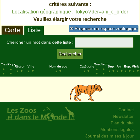
critères suivants :
Localisation géographique : Tokyo∨der=ani_c_order
Veuillez élargir votre recherche
✉ Proposer un espace zoologique
Carte
Liste
Chercher un mot dans cette liste :
Cont.
Pays
Ouv.
Ferm.
Région
Ville
Nom du zoo
Catégorie
Sup.
Ani.
Esp.
Visit.
▲
▲
▲
▲
▲
▼
▲
▼
▲
▼
▲
▼
▲
▼
▲
▼
▲
▼
▲
▼
▼
▼
▼
▼
Contact
Newsletter
Plan du site
Mentions légales
Journal des mises à jour