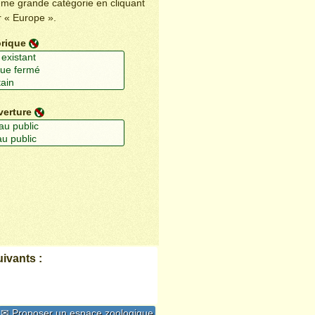
ême grande catégorie en cliquant
r « Europe ».
orique
verture
ivants :
✉ Proposer un espace zoologique