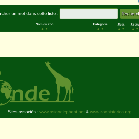
cher un mot dans cette liste :
Nom du zoo
Catégorie
Ouv.
Ferm
▲
▼
▲
▼
▲
▼
▲
▼
Sites associés :
www.asianelephant.net
&
www.zoohistorica.org