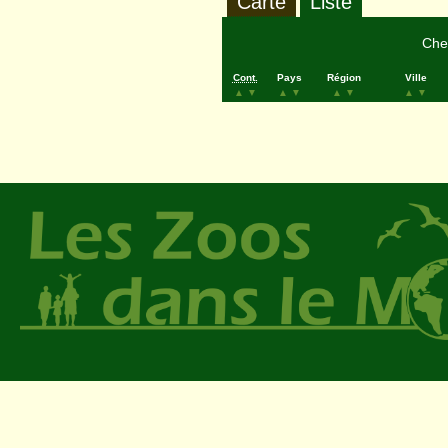
Carte
Liste
Cher
Cont.
Pays
Région
Ville
▲
▼
▲
▼
▲
▼
▲
▼