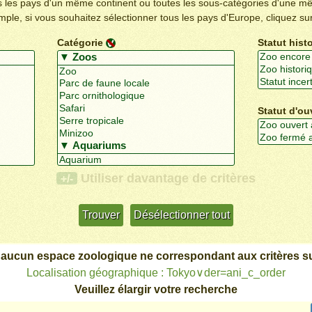
us les pays d'un même continent ou toutes les sous-catégories d'une m
emple, si vous souhaitez sélectionner tous les pays d'Europe, cliquez su
Catégorie
Statut hist
Statut d'ou
Utiliser davantage de critères
+/-
 aucun espace zoologique ne correspondant aux critères su
Localisation géographique : Tokyo∨der=ani_c_order
Veuillez élargir votre recherche