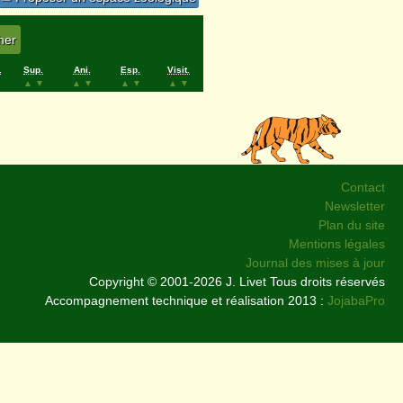
.
Sup.
Ani.
Esp.
Visit.
▲
▼
▲
▼
▲
▼
▲
▼
Contact
Newsletter
Plan du site
Mentions légales
Journal des mises à jour
Copyright © 2001-2026 J. Livet Tous droits réservés
Accompagnement technique et réalisation 2013 :
JojabaPro