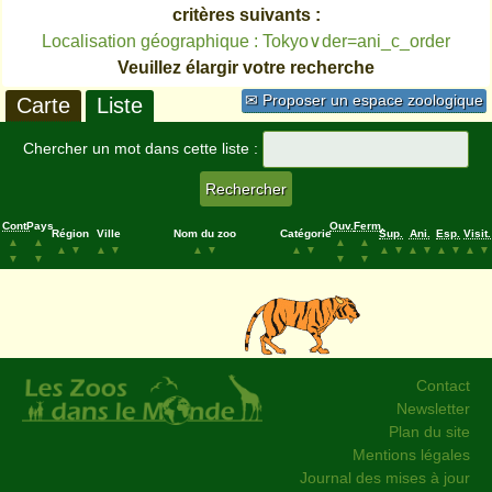
critères suivants :
Localisation géographique : Tokyo∨der=ani_c_order
Veuillez élargir votre recherche
✉ Proposer un espace zoologique
Carte
Liste
Chercher un mot dans cette liste :
Cont.
Pays
Ouv.
Ferm.
Région
Ville
Nom du zoo
Catégorie
Sup.
Ani.
Esp.
Visit.
▲
▲
▲
▲
▲
▼
▲
▼
▲
▼
▲
▼
▲
▼
▲
▼
▲
▼
▲
▼
▼
▼
▼
▼
Contact
Newsletter
Plan du site
Mentions légales
Journal des mises à jour