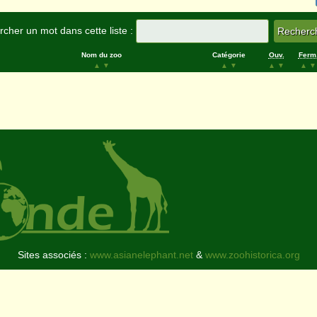
cher un mot dans cette liste :
Nom du zoo
Catégorie
Ouv.
Ferm
▲
▼
▲
▼
▲
▼
▲
▼
Sites associés :
www.asianelephant.net
&
www.zoohistorica.org