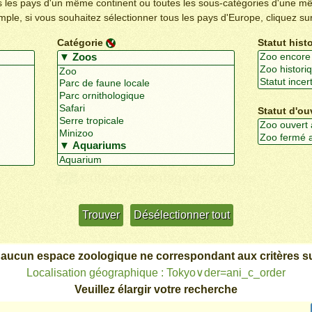
us les pays d'un même continent ou toutes les sous-catégories d'une m
emple, si vous souhaitez sélectionner tous les pays d'Europe, cliquez su
Catégorie
Statut hist
Statut d'ou
Utiliser davantage de critères
+/-
 aucun espace zoologique ne correspondant aux critères su
Localisation géographique : Tokyo∨der=ani_c_order
Veuillez élargir votre recherche