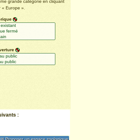
ême grande catégorie en cliquant
r « Europe ».
orique
verture
ivants :
✉ Proposer un espace zoologique