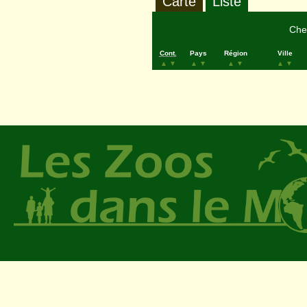
Carte
Liste
Cher
Cont.
Pays
Région
Ville
▲
▼
▲
▼
▲
▼
▲
▼