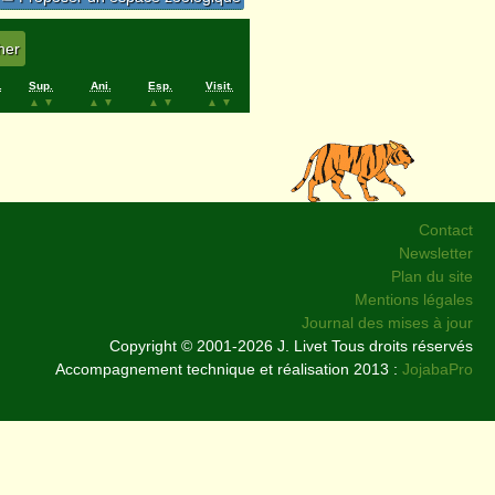
.
Sup.
Ani.
Esp.
Visit.
▲
▼
▲
▼
▲
▼
▲
▼
Contact
Newsletter
Plan du site
Mentions légales
Journal des mises à jour
Copyright © 2001-2026 J. Livet Tous droits réservés
Accompagnement technique et réalisation 2013 :
JojabaPro