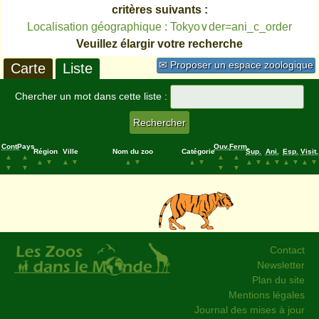
critères suivants :
Localisation géographique : Tokyo∨der=ani_c_order
Veuillez élargir votre recherche
✉ Proposer un espace zoologique
Carte
Liste
Chercher un mot dans cette liste :
Cont.
Pays
Ouv.
Ferm.
Région
Ville
Nom du zoo
Catégorie
Sup.
Ani.
Esp.
Visit.
▲
▲
▲
▲
▲
▼
▲
▼
▲
▼
▲
▼
▲
▼
▲
▼
▲
▼
▲
▼
▼
▼
▼
▼
Contact
Newsletter
Plan du site
Mentions légales
Journal des mises à jour