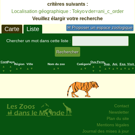
critères suivants :
Localisation géographique : Tokyo∨der=ani_c_order
Veuillez élargir votre recherche
✉ Proposer un espace zoologique
Carte
Liste
Chercher un mot dans cette liste :
Cont.
Pays
Ouv.
Ferm.
Région
Ville
Nom du zoo
Catégorie
Sup.
Ani.
Esp.
Visit.
▲
▲
▲
▲
▲
▼
▲
▼
▲
▼
▲
▼
▲
▼
▲
▼
▲
▼
▲
▼
▼
▼
▼
▼
Contact
Newsletter
Plan du site
Mentions légales
Journal des mises à jour