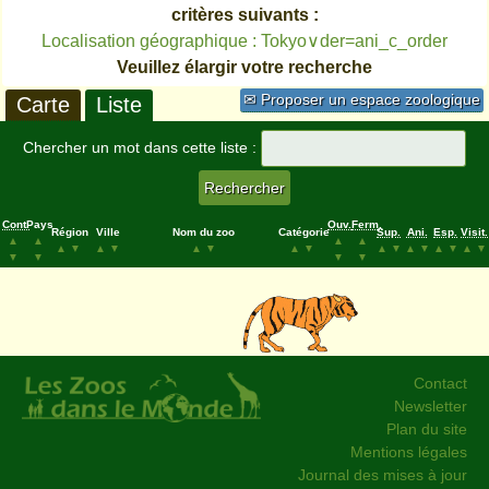
critères suivants :
Localisation géographique : Tokyo∨der=ani_c_order
Veuillez élargir votre recherche
✉ Proposer un espace zoologique
Carte
Liste
Chercher un mot dans cette liste :
Cont.
Pays
Ouv.
Ferm.
Région
Ville
Nom du zoo
Catégorie
Sup.
Ani.
Esp.
Visit.
▲
▲
▲
▲
▲
▼
▲
▼
▲
▼
▲
▼
▲
▼
▲
▼
▲
▼
▲
▼
▼
▼
▼
▼
Contact
Newsletter
Plan du site
Mentions légales
Journal des mises à jour