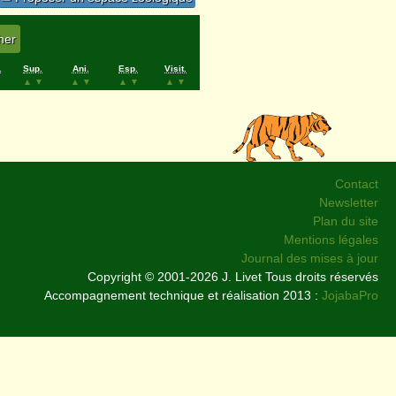
.
Sup.
Ani.
Esp.
Visit.
▲
▼
▲
▼
▲
▼
▲
▼
Contact
Newsletter
Plan du site
Mentions légales
Journal des mises à jour
Copyright © 2001-2026 J. Livet Tous droits réservés
Accompagnement technique et réalisation 2013 :
JojabaPro