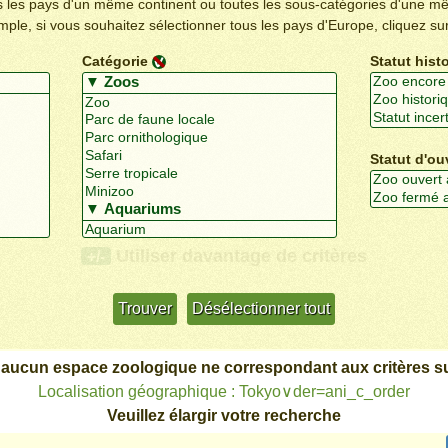
us les pays d'un même continent ou toutes les sous-catégories d'une m
emple, si vous souhaitez sélectionner tous les pays d'Europe, cliquez su
Catégorie
Statut hist
Statut d'ou
Utiliser davantage de critères
+/-
 aucun espace zoologique ne correspondant aux critères su
Localisation géographique : Tokyo∨der=ani_c_order
Veuillez élargir votre recherche