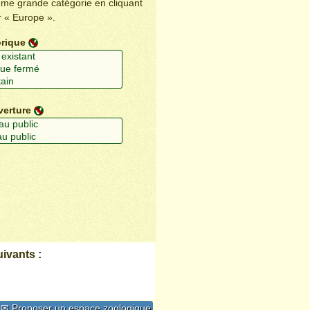
ême grande catégorie en cliquant
r « Europe ».
orique
verture
ivants :
✉ Proposer un espace zoologique