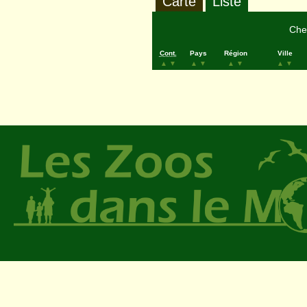
Carte
Liste
Cher
Cont.
Pays
Région
Ville
▲
▼
▲
▼
▲
▼
▲
▼