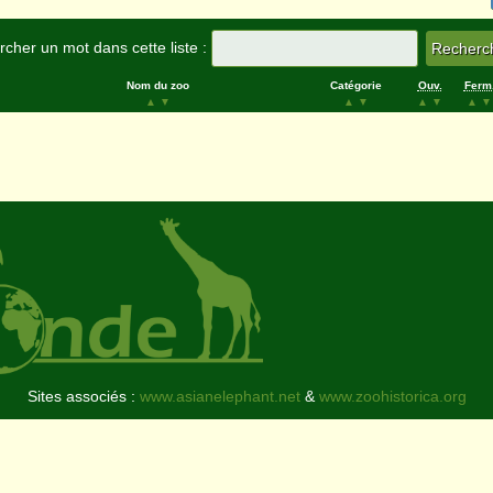
cher un mot dans cette liste :
Nom du zoo
Catégorie
Ouv.
Ferm
▲
▼
▲
▼
▲
▼
▲
▼
Sites associés :
www.asianelephant.net
&
www.zoohistorica.org