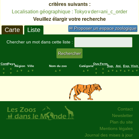
critères suivants :
Localisation géographique : Tokyo∨der=ani_c_order
Veuillez élargir votre recherche
✉ Proposer un espace zoologique
Carte
Liste
Chercher un mot dans cette liste :
Cont.
Pays
Ouv.
Ferm.
Région
Ville
Nom du zoo
Catégorie
Sup.
Ani.
Esp.
Visit.
▲
▲
▲
▲
▲
▼
▲
▼
▲
▼
▲
▼
▲
▼
▲
▼
▲
▼
▲
▼
▼
▼
▼
▼
Contact
Newsletter
Plan du site
Mentions légales
Journal des mises à jour