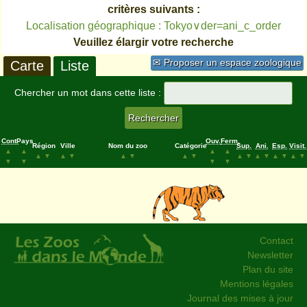
critères suivants :
Localisation géographique : Tokyo∨der=ani_c_order
Veuillez élargir votre recherche
✉ Proposer un espace zoologique
Carte
Liste
Chercher un mot dans cette liste :
Cont.
Pays
Ouv.
Ferm.
Région
Ville
Nom du zoo
Catégorie
Sup.
Ani.
Esp.
Visit.
▲
▲
▲
▲
▲
▼
▲
▼
▲
▼
▲
▼
▲
▼
▲
▼
▲
▼
▲
▼
▼
▼
▼
▼
Contact
Newsletter
Plan du site
Mentions légales
Journal des mises à jour