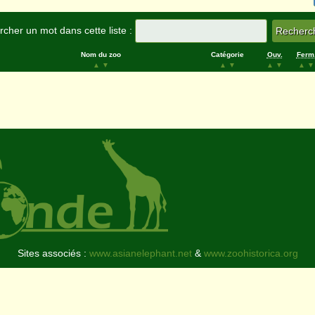
cher un mot dans cette liste :
Nom du zoo
Catégorie
Ouv.
Ferm
▲
▼
▲
▼
▲
▼
▲
▼
Sites associés :
www.asianelephant.net
&
www.zoohistorica.org