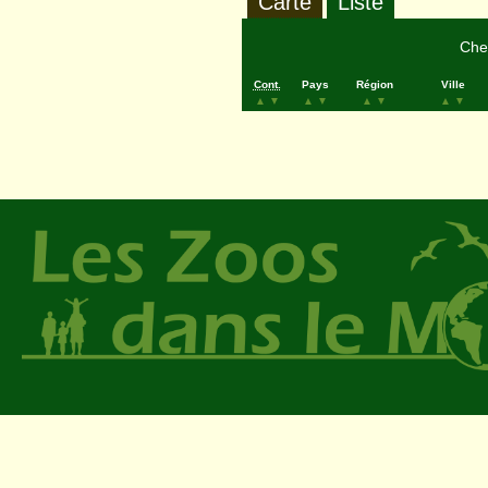
Carte
Liste
Cher
Cont.
Pays
Région
Ville
▲
▼
▲
▼
▲
▼
▲
▼