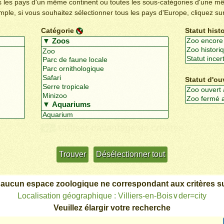
us les pays d'un même continent ou toutes les sous-catégories d'une m
emple, si vous souhaitez sélectionner tous les pays d'Europe, cliquez su
Catégorie
Statut hist
Statut d'ou
Utiliser davantage de critères
+/-
 aucun espace zoologique ne correspondant aux critères su
Localisation géographique : Villiers-en-Bois∨der=city
Veuillez élargir votre recherche