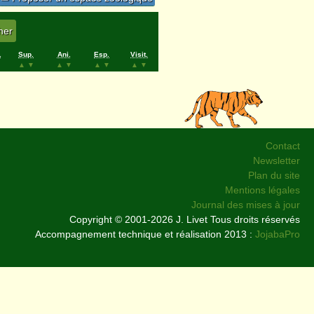
.
Sup.
Ani.
Esp.
Visit.
▲
▼
▲
▼
▲
▼
▲
▼
Contact
Newsletter
Plan du site
Mentions légales
Journal des mises à jour
Copyright © 2001-2026 J. Livet Tous droits réservés
Accompagnement technique et réalisation 2013 :
JojabaPro