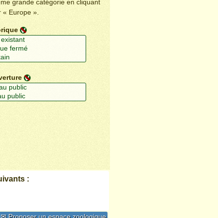
ême grande catégorie en cliquant
r « Europe ».
orique
verture
ivants :
✉ Proposer un espace zoologique