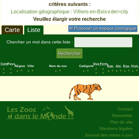
critères suivants :
Localisation géographique : Villiers-en-Bois∨der=city
Veuillez élargir votre recherche
✉ Proposer un espace zoologique
Carte
Liste
Chercher un mot dans cette liste :
Cont.
Pays
Ouv.
Ferm.
Région
Ville
Nom du zoo
Catégorie
Sup.
Ani.
Esp.
Visit.
▲
▲
▲
▲
▲
▼
▲
▼
▲
▼
▲
▼
▲
▼
▲
▼
▲
▼
▲
▼
▼
▼
▼
▼
Contact
Newsletter
Plan du site
Mentions légales
Journal des mises à jour