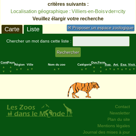
critères suivants :
Localisation géographique : Villiers-en-Bois∨der=city
Veuillez élargir votre recherche
✉ Proposer un espace zoologique
Carte
Liste
Chercher un mot dans cette liste :
Cont.
Pays
Ouv.
Ferm.
Région
Ville
Nom du zoo
Catégorie
Sup.
Ani.
Esp.
Visit.
▲
▲
▲
▲
▲
▼
▲
▼
▲
▼
▲
▼
▲
▼
▲
▼
▲
▼
▲
▼
▼
▼
▼
▼
Contact
Newsletter
Plan du site
Mentions légales
Journal des mises à jour