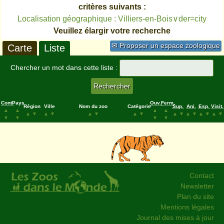
critères suivants :
Localisation géographique : Villiers-en-Bois∨der=city
Veuillez élargir votre recherche
✉ Proposer un espace zoologique
Carte
Liste
Chercher un mot dans cette liste :
Cont.
Pays
Ouv.
Ferm.
Région
Ville
Nom du zoo
Catégorie
Sup.
Ani.
Esp.
Visit.
▲
▲
▲
▲
▲
▼
▲
▼
▲
▼
▲
▼
▲
▼
▲
▼
▲
▼
▲
▼
▼
▼
▼
▼
Contact
Newsletter
Plan du site
Mentions légales
Journal des mises à jour