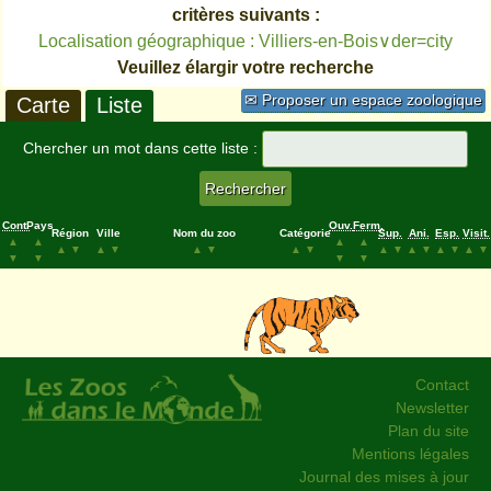
critères suivants :
Localisation géographique : Villiers-en-Bois∨der=city
Veuillez élargir votre recherche
✉ Proposer un espace zoologique
Carte
Liste
Chercher un mot dans cette liste :
Cont.
Pays
Ouv.
Ferm.
Région
Ville
Nom du zoo
Catégorie
Sup.
Ani.
Esp.
Visit.
▲
▲
▲
▲
▲
▼
▲
▼
▲
▼
▲
▼
▲
▼
▲
▼
▲
▼
▲
▼
▼
▼
▼
▼
Contact
Newsletter
Plan du site
Mentions légales
Journal des mises à jour