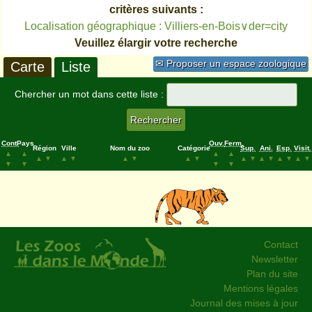
critères suivants :
Localisation géographique : Villiers-en-Bois∨der=city
Veuillez élargir votre recherche
✉ Proposer un espace zoologique
Carte
Liste
Chercher un mot dans cette liste :
Cont.
Pays
Ouv.
Ferm.
Région
Ville
Nom du zoo
Catégorie
Sup.
Ani.
Esp.
Visit.
▲
▲
▲
▲
▲
▼
▲
▼
▲
▼
▲
▼
▲
▼
▲
▼
▲
▼
▲
▼
▼
▼
▼
▼
Contact
Newsletter
Plan du site
Mentions légales
Journal des mises à jour