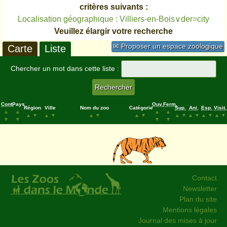
critères suivants :
Localisation géographique : Villiers-en-Bois∨der=city
Veuillez élargir votre recherche
✉ Proposer un espace zoologique
Carte
Liste
Chercher un mot dans cette liste :
Cont.
Pays
Ouv.
Ferm.
Région
Ville
Nom du zoo
Catégorie
Sup.
Ani.
Esp.
Visit.
▲
▲
▲
▲
▲
▼
▲
▼
▲
▼
▲
▼
▲
▼
▲
▼
▲
▼
▲
▼
▼
▼
▼
▼
Contact
Newsletter
Plan du site
Mentions légales
Journal des mises à jour