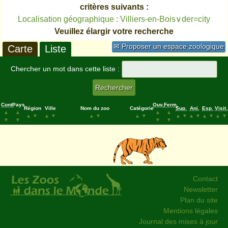
critères suivants :
Localisation géographique : Villiers-en-Bois∨der=city
Veuillez élargir votre recherche
✉ Proposer un espace zoologique
Carte
Liste
Chercher un mot dans cette liste :
Cont.
Pays
Ouv.
Ferm.
Région
Ville
Nom du zoo
Catégorie
Sup.
Ani.
Esp.
Visit.
▲
▲
▲
▲
▲
▼
▲
▼
▲
▼
▲
▼
▲
▼
▲
▼
▲
▼
▲
▼
▼
▼
▼
▼
Contact
Newsletter
Plan du site
Mentions légales
Journal des mises à jour