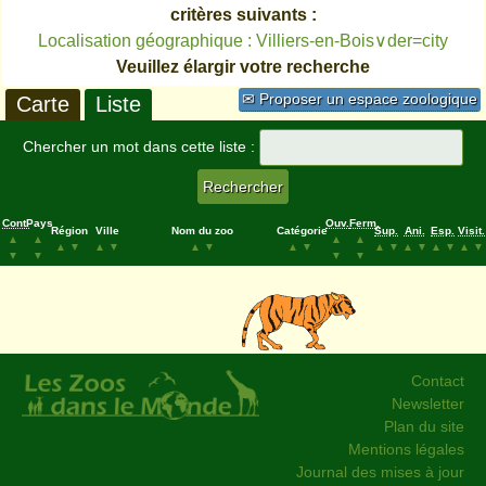
critères suivants :
Localisation géographique : Villiers-en-Bois∨der=city
Veuillez élargir votre recherche
✉ Proposer un espace zoologique
Carte
Liste
Chercher un mot dans cette liste :
Cont.
Pays
Ouv.
Ferm.
Région
Ville
Nom du zoo
Catégorie
Sup.
Ani.
Esp.
Visit.
▲
▲
▲
▲
▲
▼
▲
▼
▲
▼
▲
▼
▲
▼
▲
▼
▲
▼
▲
▼
▼
▼
▼
▼
Contact
Newsletter
Plan du site
Mentions légales
Journal des mises à jour