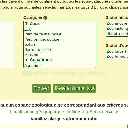
us les pays d'un même continent ou toutes les sous-catégories d'une m
emple, si vous souhaitez sélectionner tous les pays d'Europe, cliquez su
Catégorie
Statut hist
Statut d'ou
Utiliser davantage de critères
+/-
 aucun espace zoologique ne correspondant aux critères su
Localisation géographique : Villiers-en-Bois∨der=city
Veuillez élargir votre recherche