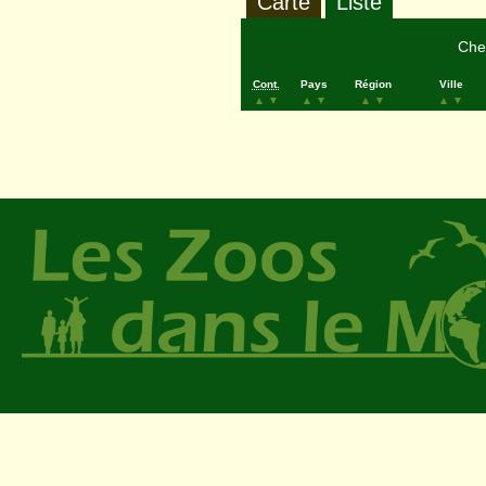
Carte
Liste
Cher
Cont.
Pays
Région
Ville
▲
▼
▲
▼
▲
▼
▲
▼