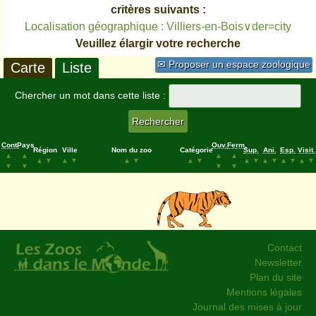
critères suivants :
Localisation géographique : Villiers-en-Bois∨der=city
Veuillez élargir votre recherche
✉ Proposer un espace zoologique
Carte
Liste
Chercher un mot dans cette liste :
Cont.
Pays
Ouv.
Ferm.
Région
Ville
Nom du zoo
Catégorie
Sup.
Ani.
Esp.
Visit.
▲
▲
▲
▲
▲
▼
▲
▼
▲
▼
▲
▼
▲
▼
▲
▼
▲
▼
▲
▼
▼
▼
▼
▼
Contact
Newsletter
Plan du site
Mentions légales
Journal des mises à jour