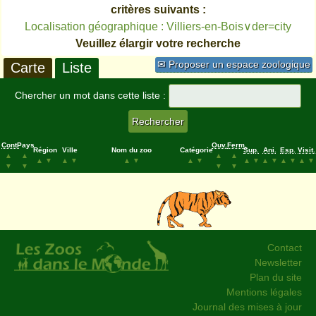
critères suivants :
Localisation géographique : Villiers-en-Bois∨der=city
Veuillez élargir votre recherche
✉ Proposer un espace zoologique
Carte
Liste
Chercher un mot dans cette liste :
Cont.
Pays
Ouv.
Ferm.
Région
Ville
Nom du zoo
Catégorie
Sup.
Ani.
Esp.
Visit.
▲
▲
▲
▲
▲
▼
▲
▼
▲
▼
▲
▼
▲
▼
▲
▼
▲
▼
▲
▼
▼
▼
▼
▼
Contact
Newsletter
Plan du site
Mentions légales
Journal des mises à jour