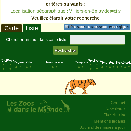
critères suivants :
Localisation géographique : Villiers-en-Bois∨der=city
Veuillez élargir votre recherche
✉ Proposer un espace zoologique
Carte
Liste
Chercher un mot dans cette liste :
Cont.
Pays
Ouv.
Ferm.
Région
Ville
Nom du zoo
Catégorie
Sup.
Ani.
Esp.
Visit.
▲
▲
▲
▲
▲
▼
▲
▼
▲
▼
▲
▼
▲
▼
▲
▼
▲
▼
▲
▼
▼
▼
▼
▼
Contact
Newsletter
Plan du site
Mentions légales
Journal des mises à jour