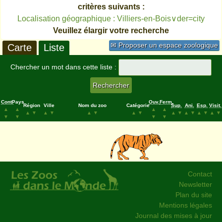
critères suivants :
Localisation géographique : Villiers-en-Bois∨der=city
Veuillez élargir votre recherche
✉ Proposer un espace zoologique
Carte
Liste
Chercher un mot dans cette liste :
Cont.
Pays
Ouv.
Ferm.
Région
Ville
Nom du zoo
Catégorie
Sup.
Ani.
Esp.
Visit.
▲
▲
▲
▲
▲
▼
▲
▼
▲
▼
▲
▼
▲
▼
▲
▼
▲
▼
▲
▼
▼
▼
▼
▼
Contact
Newsletter
Plan du site
Mentions légales
Journal des mises à jour