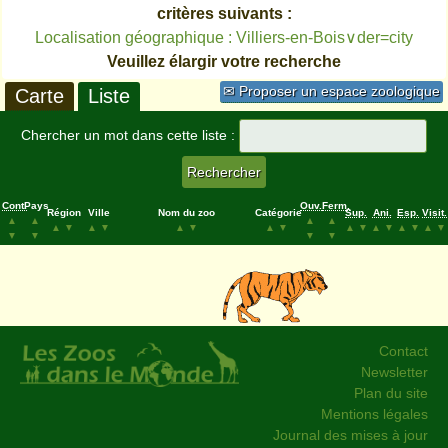
critères suivants :
Localisation géographique : Villiers-en-Bois∨der=city
Veuillez élargir votre recherche
✉ Proposer un espace zoologique
Carte
Liste
Chercher un mot dans cette liste :
Cont.
Pays
Ouv.
Ferm.
Région
Ville
Nom du zoo
Catégorie
Sup.
Ani.
Esp.
Visit.
▲
▲
▲
▲
▲
▼
▲
▼
▲
▼
▲
▼
▲
▼
▲
▼
▲
▼
▲
▼
▼
▼
▼
▼
Contact
Newsletter
Plan du site
Mentions légales
Journal des mises à jour