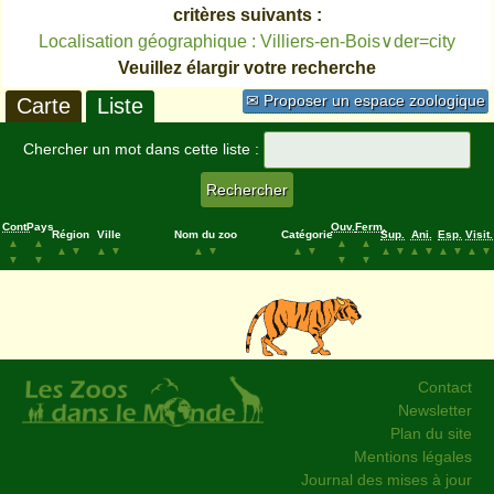
critères suivants :
Localisation géographique : Villiers-en-Bois∨der=city
Veuillez élargir votre recherche
✉ Proposer un espace zoologique
Carte
Liste
Chercher un mot dans cette liste :
Cont.
Pays
Ouv.
Ferm.
Région
Ville
Nom du zoo
Catégorie
Sup.
Ani.
Esp.
Visit.
▲
▲
▲
▲
▲
▼
▲
▼
▲
▼
▲
▼
▲
▼
▲
▼
▲
▼
▲
▼
▼
▼
▼
▼
Contact
Newsletter
Plan du site
Mentions légales
Journal des mises à jour