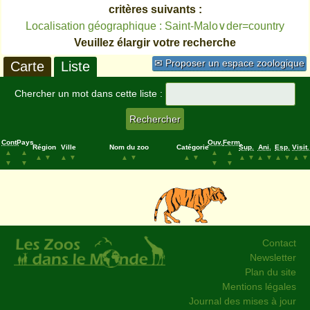
critères suivants :
Localisation géographique : Saint-Malo∨der=country
Veuillez élargir votre recherche
✉ Proposer un espace zoologique
Carte
Liste
Chercher un mot dans cette liste :
Cont.
Pays
Ouv.
Ferm.
Région
Ville
Nom du zoo
Catégorie
Sup.
Ani.
Esp.
Visit.
▲
▲
▲
▲
▲
▼
▲
▼
▲
▼
▲
▼
▲
▼
▲
▼
▲
▼
▲
▼
▼
▼
▼
▼
Contact
Newsletter
Plan du site
Mentions légales
Journal des mises à jour