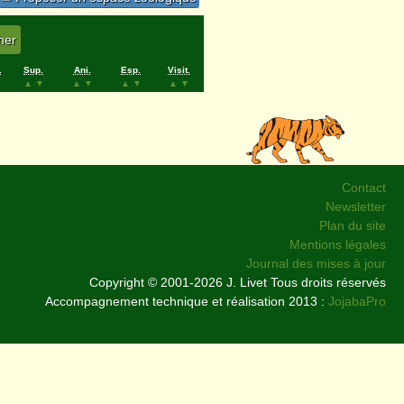
.
Sup.
Ani.
Esp.
Visit.
▲
▼
▲
▼
▲
▼
▲
▼
Contact
Newsletter
Plan du site
Mentions légales
Journal des mises à jour
Copyright © 2001-2026 J. Livet Tous droits réservés
Accompagnement technique et réalisation 2013 :
JojabaPro