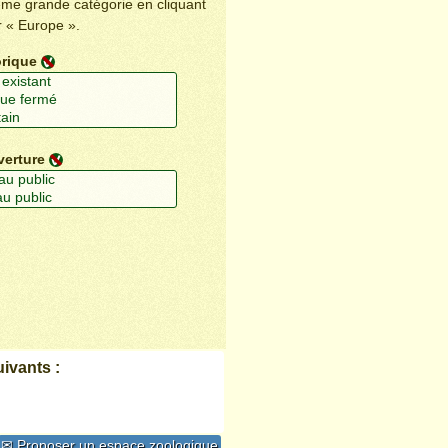
ême grande catégorie en cliquant
r « Europe ».
orique
verture
ivants :
✉ Proposer un espace zoologique