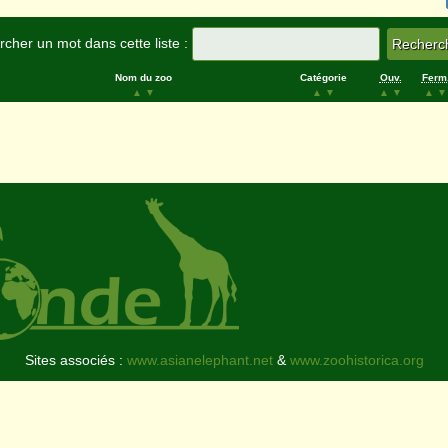
cher un mot dans cette liste :
Nom du zoo
Catégorie
Ouv.
Ferm
▲
▼
▲
▼
▲
▼
▲
▼
Sites associés :
www.asianelephant.net
&
www.zoohistorica.org