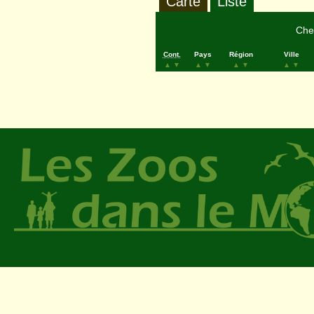
Carte
Liste
Cher
Cont.
Pays
Région
Ville
▲
▼
▲
▼
▲
▼
▲
▼