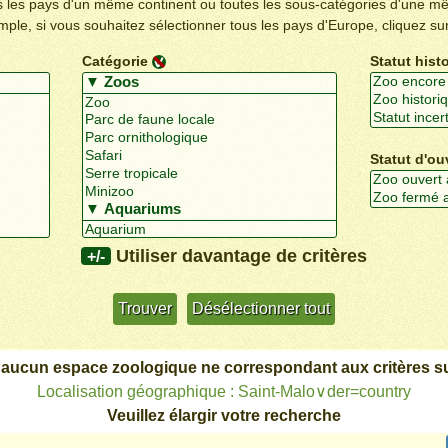
us les pays d'un même continent ou toutes les sous-catégories d'une m
emple, si vous souhaitez sélectionner tous les pays d'Europe, cliquez su
Catégorie
Statut hist
Statut d'ou
Utiliser davantage de critères
+/-
 aucun espace zoologique ne correspondant aux critères su
Localisation géographique : Saint-Malo∨der=country
Veuillez élargir votre recherche