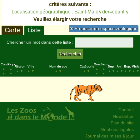
critères suivants :
Localisation géographique : Saint-Malo∨der=country
Veuillez élargir votre recherche
✉ Proposer un espace zoologique
Carte
Liste
Chercher un mot dans cette liste :
Cont.
Pays
Ouv.
Ferm.
Région
Ville
Nom du zoo
Catégorie
Sup.
Ani.
Esp.
Visit.
▲
▲
▲
▲
▲
▼
▲
▼
▲
▼
▲
▼
▲
▼
▲
▼
▲
▼
▲
▼
▼
▼
▼
▼
Contact
Newsletter
Plan du site
Mentions légales
Journal des mises à jour