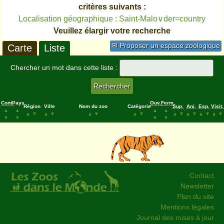
critères suivants :
Localisation géographique : Saint-Malo∨der=country
Veuillez élargir votre recherche
✉ Proposer un espace zoologique
Carte
Liste
Chercher un mot dans cette liste :
Cont.
Pays
Ouv.
Ferm.
Région
Ville
Nom du zoo
Catégorie
Sup.
Ani.
Esp.
Visit.
▲
▲
▲
▲
▲
▼
▲
▼
▲
▼
▲
▼
▲
▼
▲
▼
▲
▼
▲
▼
▼
▼
▼
▼
Contact
Newsletter
Plan du site
Mentions légales
Journal des mises à jour