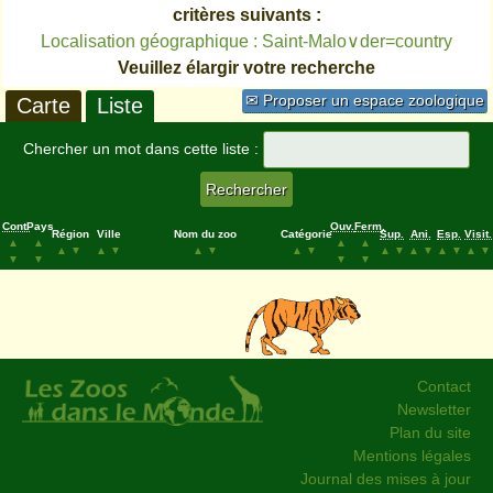
critères suivants :
Localisation géographique : Saint-Malo∨der=country
Veuillez élargir votre recherche
✉ Proposer un espace zoologique
Carte
Liste
Chercher un mot dans cette liste :
Cont.
Pays
Ouv.
Ferm.
Région
Ville
Nom du zoo
Catégorie
Sup.
Ani.
Esp.
Visit.
▲
▲
▲
▲
▲
▼
▲
▼
▲
▼
▲
▼
▲
▼
▲
▼
▲
▼
▲
▼
▼
▼
▼
▼
Contact
Newsletter
Plan du site
Mentions légales
Journal des mises à jour