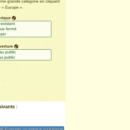
ême grande catégorie en cliquant
r « Europe ».
orique
verture
ivants :
✉ Proposer un espace zoologique