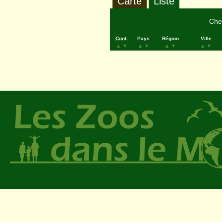
Carte
Liste
Cher
Cont.
Pays
Région
Ville
▲
▼
▲
▼
▲
▼
▲
▼