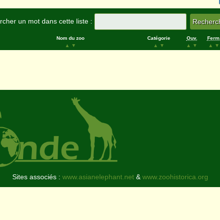
cher un mot dans cette liste :
Nom du zoo
Catégorie
Ouv.
Ferm
▲
▼
▲
▼
▲
▼
▲
▼
Sites associés :
www.asianelephant.net
&
www.zoohistorica.org