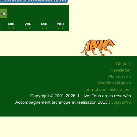
.
Sup.
Ani.
Esp.
Visit.
▲
▼
▲
▼
▲
▼
▲
▼
Contact
Newsletter
Plan du site
Mentions légales
Journal des mises à jour
Copyright © 2001-2026 J. Livet Tous droits réservés
Accompagnement technique et réalisation 2013 :
JojabaPro