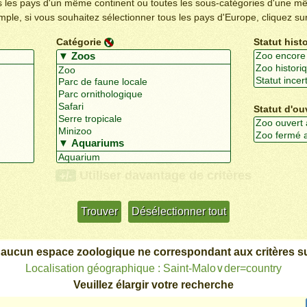
us les pays d'un même continent ou toutes les sous-catégories d'une m
emple, si vous souhaitez sélectionner tous les pays d'Europe, cliquez su
Catégorie
Statut hist
Statut d'ou
Utiliser davantage de critères
+/-
 aucun espace zoologique ne correspondant aux critères su
Localisation géographique : Saint-Malo∨der=country
Veuillez élargir votre recherche