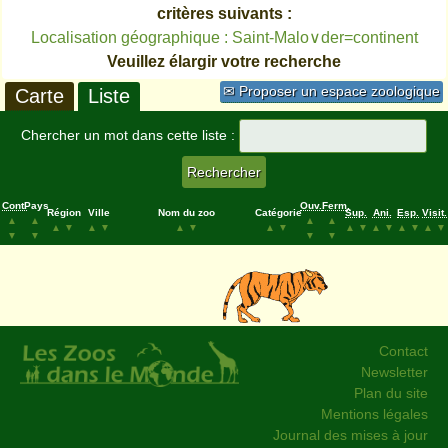
critères suivants :
Localisation géographique : Saint-Malo∨der=continent
Veuillez élargir votre recherche
✉ Proposer un espace zoologique
Carte
Liste
Chercher un mot dans cette liste :
Cont.
Pays
Ouv.
Ferm.
Région
Ville
Nom du zoo
Catégorie
Sup.
Ani.
Esp.
Visit.
▲
▲
▲
▲
▲
▼
▲
▼
▲
▼
▲
▼
▲
▼
▲
▼
▲
▼
▲
▼
▼
▼
▼
▼
Contact
Newsletter
Plan du site
Mentions légales
Journal des mises à jour