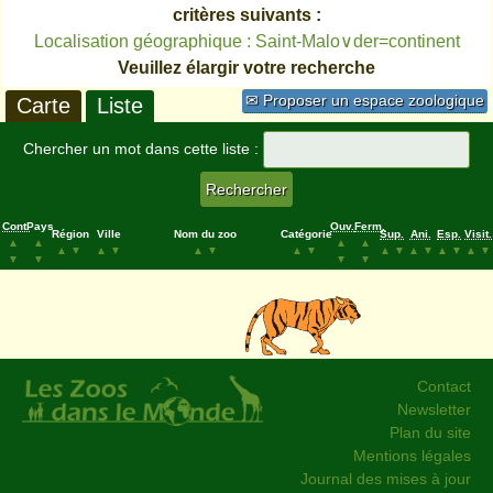
critères suivants :
Localisation géographique : Saint-Malo∨der=continent
Veuillez élargir votre recherche
✉ Proposer un espace zoologique
Carte
Liste
Chercher un mot dans cette liste :
Cont.
Pays
Ouv.
Ferm.
Région
Ville
Nom du zoo
Catégorie
Sup.
Ani.
Esp.
Visit.
▲
▲
▲
▲
▲
▼
▲
▼
▲
▼
▲
▼
▲
▼
▲
▼
▲
▼
▲
▼
▼
▼
▼
▼
Contact
Newsletter
Plan du site
Mentions légales
Journal des mises à jour