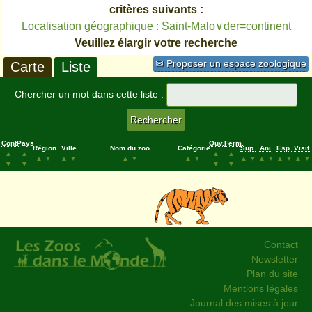
critères suivants :
Localisation géographique : Saint-Malo∨der=continent
Veuillez élargir votre recherche
✉ Proposer un espace zoologique
Carte
Liste
Chercher un mot dans cette liste :
Cont.
Pays
Ouv.
Ferm.
Région
Ville
Nom du zoo
Catégorie
Sup.
Ani.
Esp.
Visit.
▲
▲
▲
▲
▲
▼
▲
▼
▲
▼
▲
▼
▲
▼
▲
▼
▲
▼
▲
▼
▼
▼
▼
▼
Contact
Newsletter
Plan du site
Mentions légales
Journal des mises à jour