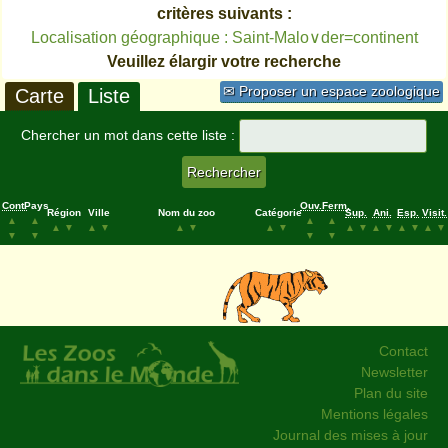
critères suivants :
Localisation géographique : Saint-Malo∨der=continent
Veuillez élargir votre recherche
✉ Proposer un espace zoologique
Carte
Liste
Chercher un mot dans cette liste :
Cont.
Pays
Ouv.
Ferm.
Région
Ville
Nom du zoo
Catégorie
Sup.
Ani.
Esp.
Visit.
▲
▲
▲
▲
▲
▼
▲
▼
▲
▼
▲
▼
▲
▼
▲
▼
▲
▼
▲
▼
▼
▼
▼
▼
Contact
Newsletter
Plan du site
Mentions légales
Journal des mises à jour