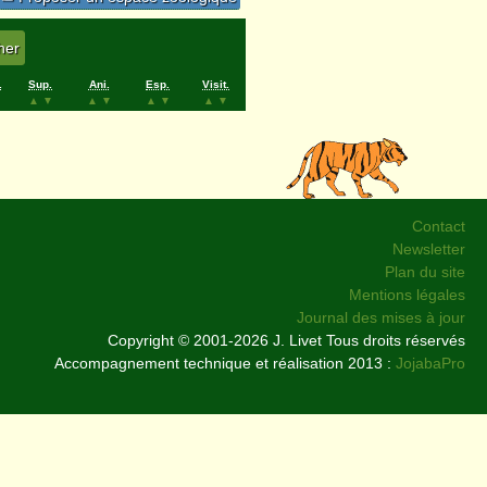
.
Sup.
Ani.
Esp.
Visit.
▲
▼
▲
▼
▲
▼
▲
▼
Contact
Newsletter
Plan du site
Mentions légales
Journal des mises à jour
Copyright © 2001-2026 J. Livet Tous droits réservés
Accompagnement technique et réalisation 2013 :
JojabaPro