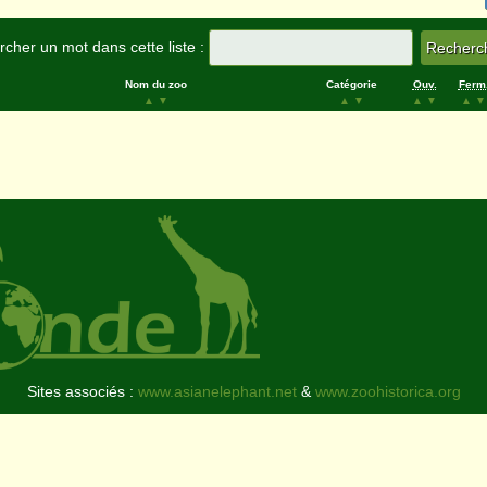
cher un mot dans cette liste :
Nom du zoo
Catégorie
Ouv.
Ferm
▲
▼
▲
▼
▲
▼
▲
▼
Sites associés :
www.asianelephant.net
&
www.zoohistorica.org