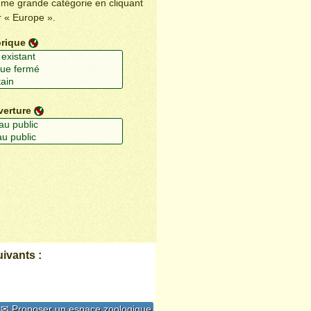
ême grande catégorie en cliquant
r « Europe ».
orique
verture
ivants :
✉ Proposer un espace zoologique