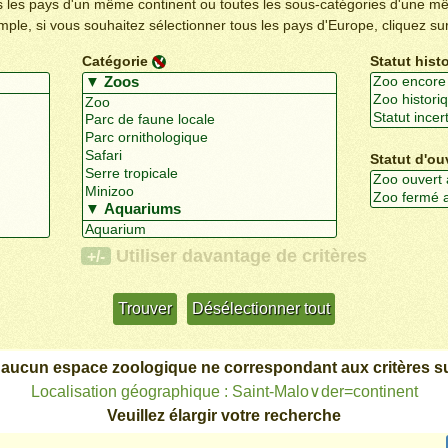
us les pays d'un même continent ou toutes les sous-catégories d'une m
emple, si vous souhaitez sélectionner tous les pays d'Europe, cliquez su
Catégorie
Statut hist
Statut d'ou
Utiliser davantage de critères
+/-
 aucun espace zoologique ne correspondant aux critères su
Localisation géographique : Saint-Malo∨der=continent
Veuillez élargir votre recherche