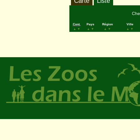
Carte
Liste
Cher
Cont.
Pays
Région
Ville
▲
▼
▲
▼
▲
▼
▲
▼