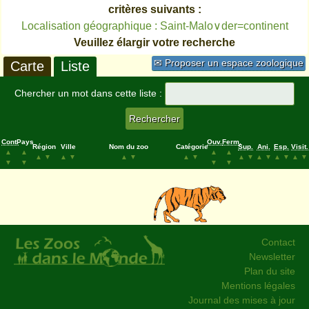
critères suivants :
Localisation géographique : Saint-Malo∨der=continent
Veuillez élargir votre recherche
✉ Proposer un espace zoologique
Carte
Liste
Chercher un mot dans cette liste :
Cont.
Pays
Ouv.
Ferm.
Région
Ville
Nom du zoo
Catégorie
Sup.
Ani.
Esp.
Visit.
▲
▲
▲
▲
▲
▼
▲
▼
▲
▼
▲
▼
▲
▼
▲
▼
▲
▼
▲
▼
▼
▼
▼
▼
Contact
Newsletter
Plan du site
Mentions légales
Journal des mises à jour