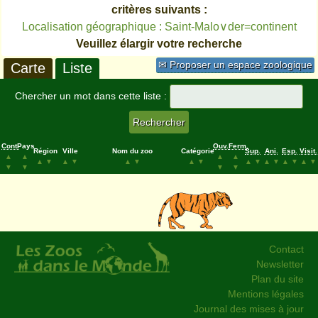
critères suivants :
Localisation géographique : Saint-Malo∨der=continent
Veuillez élargir votre recherche
✉ Proposer un espace zoologique
Carte
Liste
Chercher un mot dans cette liste :
Cont.
Pays
Ouv.
Ferm.
Région
Ville
Nom du zoo
Catégorie
Sup.
Ani.
Esp.
Visit.
▲
▲
▲
▲
▲
▼
▲
▼
▲
▼
▲
▼
▲
▼
▲
▼
▲
▼
▲
▼
▼
▼
▼
▼
Contact
Newsletter
Plan du site
Mentions légales
Journal des mises à jour