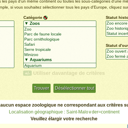
us les pays d'un même continent ou toutes les sous-catégories d'une m
emple, si vous souhaitez sélectionner tous les pays d'Europe, cliquez su
Catégorie
Statut hist
Statut d'ou
Utiliser davantage de critères
+/-
 aucun espace zoologique ne correspondant aux critères su
Localisation géographique : Saint-Malo∨der=continent
Veuillez élargir votre recherche