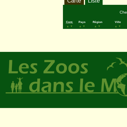
Carte
Liste
Cher
Cont.
Pays
Région
Ville
▲
▼
▲
▼
▲
▼
▲
▼