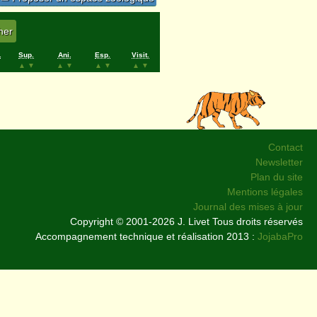
.
Sup.
Ani.
Esp.
Visit.
▲
▼
▲
▼
▲
▼
▲
▼
Contact
Newsletter
Plan du site
Mentions légales
Journal des mises à jour
Copyright © 2001-2026 J. Livet Tous droits réservés
Accompagnement technique et réalisation 2013 :
JojabaPro