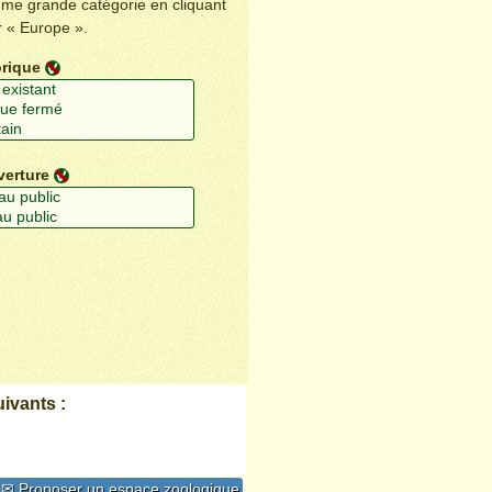
ême grande catégorie en cliquant
r « Europe ».
orique
verture
ivants :
✉ Proposer un espace zoologique