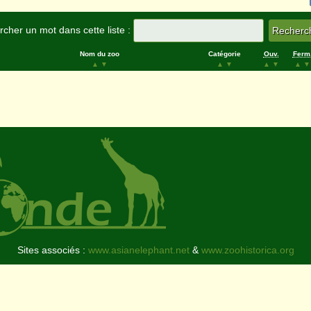
cher un mot dans cette liste :
Nom du zoo
Catégorie
Ouv.
Ferm
▲
▼
▲
▼
▲
▼
▲
▼
Sites associés :
www.asianelephant.net
&
www.zoohistorica.org