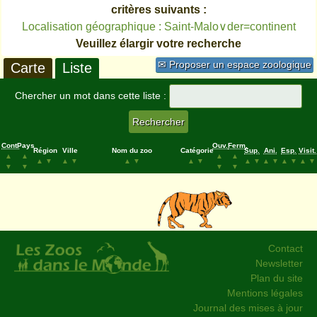
critères suivants :
Localisation géographique : Saint-Malo∨der=continent
Veuillez élargir votre recherche
✉ Proposer un espace zoologique
Carte
Liste
Chercher un mot dans cette liste :
Cont.
Pays
Ouv.
Ferm.
Région
Ville
Nom du zoo
Catégorie
Sup.
Ani.
Esp.
Visit.
▲
▲
▲
▲
▲
▼
▲
▼
▲
▼
▲
▼
▲
▼
▲
▼
▲
▼
▲
▼
▼
▼
▼
▼
Contact
Newsletter
Plan du site
Mentions légales
Journal des mises à jour