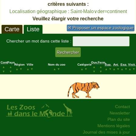
critères suivants :
Localisation géographique : Saint-Malo∨der=continent
Veuillez élargir votre recherche
✉ Proposer un espace zoologique
Carte
Liste
Chercher un mot dans cette liste :
Cont.
Pays
Ouv.
Ferm.
Région
Ville
Nom du zoo
Catégorie
Sup.
Ani.
Esp.
Visit.
▲
▲
▲
▲
▲
▼
▲
▼
▲
▼
▲
▼
▲
▼
▲
▼
▲
▼
▲
▼
▼
▼
▼
▼
Contact
Newsletter
Plan du site
Mentions légales
Journal des mises à jour